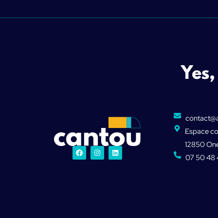
Yes
contact@
Espace co
12850 One
07 50 48 