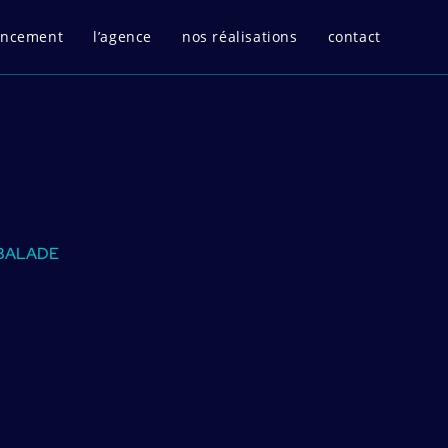
encement
l’agence
nos réalisations
contact
 BALADE