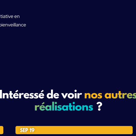
tiative en
 bienveillance
Intéressé de voir
nos autre
réalisations
?
SEP 19